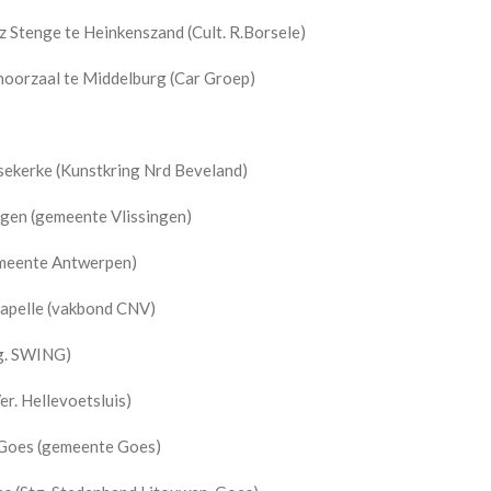
 Stenge te Heinkenszand (Cult. R.Borsele)
oorzaal te Middelburg (Car Groep)
ekerke (Kunstkring Nrd Beveland)
gen (gemeente Vlissingen)
emeente Antwerpen)
apelle (vakbond CNV)
g. SWING)
r. Hellevoetsluis)
Goes (gemeente Goes)