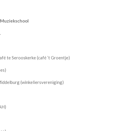
 Muziekschool
.
é te Serooskerke (café ’t Groentje)
es)
ddelburg (winkeliersvereniging)
 AH)