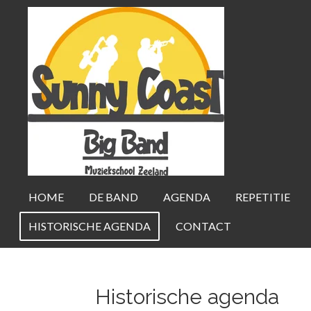
Ga
direct
naar
de
hoofdinhoud
HOME
DE BAND
AGENDA
REPETITIE
HISTORISCHE AGENDA
CONTACT
Historische agenda