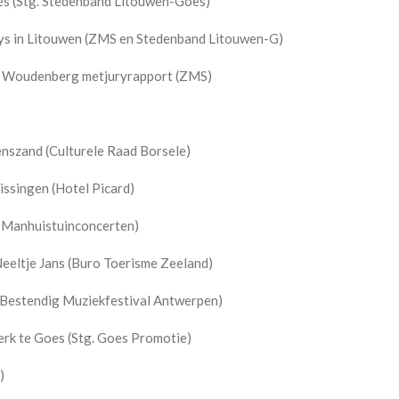
s (Stg. Stedenband Litouwen-Goes)
ys in Litouwen (ZMS en Stedenband Litouwen-G)
e Woudenberg metjuryrapport (ZMS)
nszand (Culturele Raad Borsele)
issingen (Hotel Picard)
 Manhuistuinconcerten)
eltje Jans (Buro Toerisme Zeeland)
Bestendig Muziekfestival Antwerpen)
rk te Goes (Stg. Goes Promotie)
)