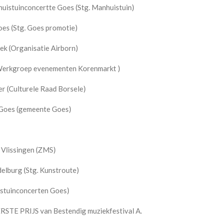
huistuinconcertte Goes (Stg. Manhuistuin)
es (Stg. Goes promotie)
k (Organisatie Airborn)
Werkgroep evenementen Korenmarkt )
r (Culturele Raad Borsele)
Goes (gemeente Goes)
 Vlissingen (ZMS)
lburg (Stg. Kunstroute)
stuinconcerten Goes)
STE PRIJS van Bestendig muziekfestival A.