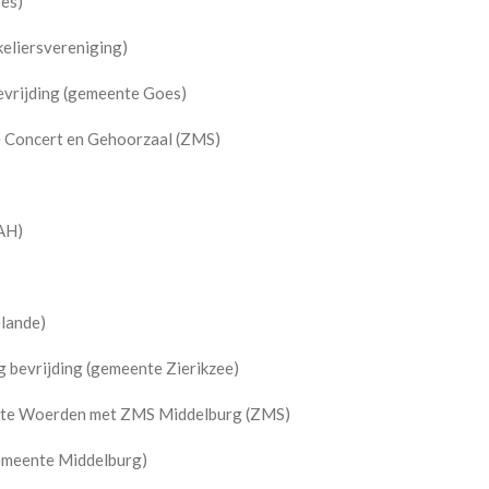
es)
eliersvereniging)
evrijding (gemeente Goes)
e Concert en Gehoorzaal (ZMS)
 AH)
lande)
bevrijding (gemeente Zierikzee)
 te Woerden met ZMS Middelburg (ZMS)
emeente Middelburg)