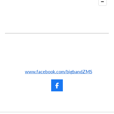
www.facebook.com/bigbandZMS
F
a
c
e
b