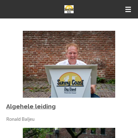
Ga
direct
naar
de
hoofdinhoud
Algehele leiding
Ronald Baljeu